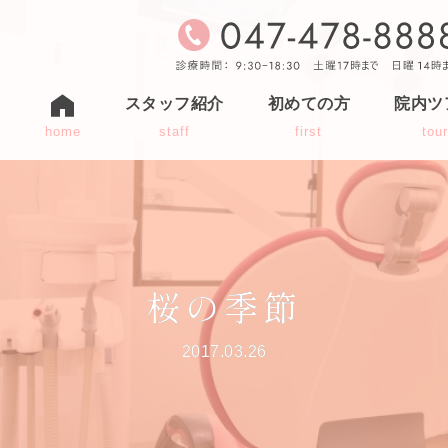
スタッフ紹介
初めての方
院内ツ
home
staff
first
tou
桜の季節
2017.03.26