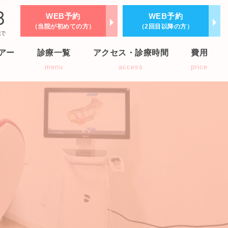
WEB予約
WEB予約
（当院が初めての方）
（2回目以降の方）
アー
診療一覧
アクセス・診療時間
費用
r
menu
access
price