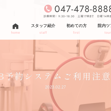
スタッフ紹介
初めての方
院内ツ
home
staff
first
tou
B予約システムご利用注
2023.02.27