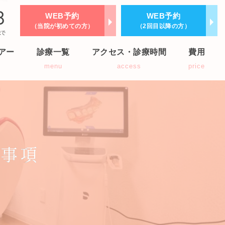
WEB予約
WEB予約
（当院が初めての方）
（2回目以降の方）
アー
診療一覧
アクセス・診療時間
費用
r
menu
access
price
意事項